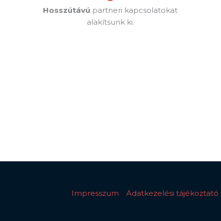
Hosszútávú
partneri kapcsolatokat
alakítsunk ki.
Impresszum
Adatkezelési tájékoztató