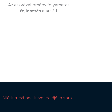
Az eszközállomány folyamatos
fejlesztés
alatt áll.
Álláskeresői adatkezelési tájékoztató