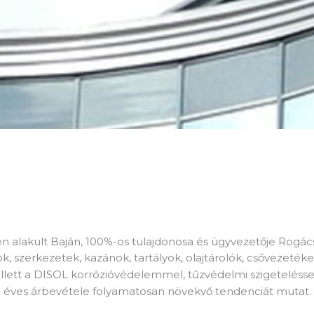
n alakult Baján, 100%-os tulajdonosa és ügyvezetője Rogác
mok, szerkezetek, kazánok, tartályok, olajtárolók, csővezeték
ellett a DISOL korrózióvédelemmel, tűzvédelmi szigeteléssel
éves árbevétele folyamatosan növekvő tendenciát mutat.