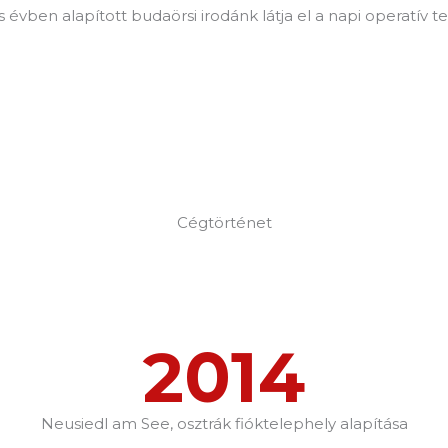
s évben alapított budaörsi irodánk látja el a napi operatív t
Cégtörténet
2014
Neusiedl am See, osztrák fióktelephely alapítása