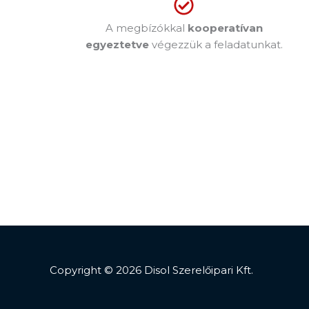
A megbízókkal
kooperatívan
egyeztetve
végezzük a feladatunkat.
Copyright © 2026 Disol Szerelőipari Kft.