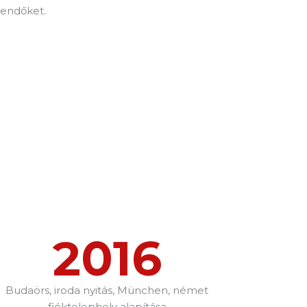
eendőket.
2016
Budaörs, iroda nyitás, München, német
fióktelephely alapítása