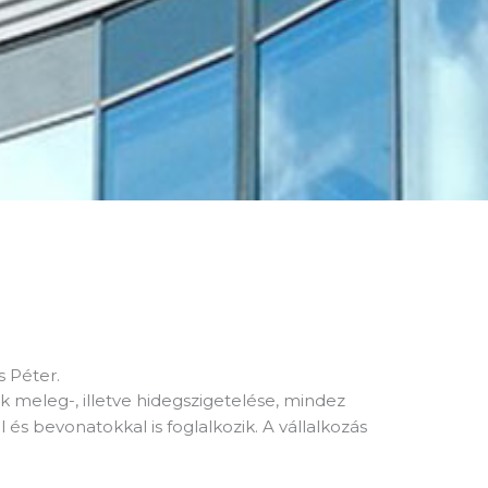
s Péter.
ek meleg-, illetve hidegszigetelése, mindez
 és bevonatokkal is foglalkozik. A vállalkozás